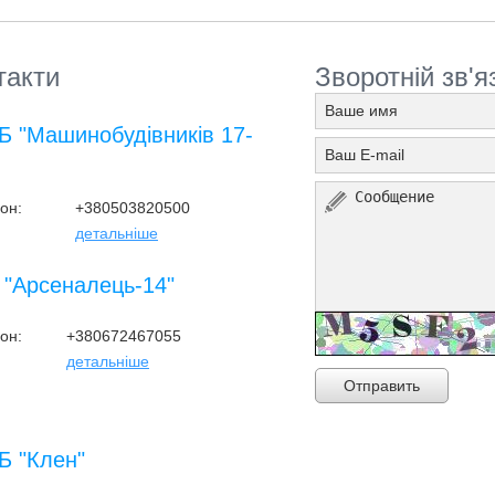
такти
Зворотній зв'я
 "Машинобудівників 17-
он:
+380503820500
детальніше
"Арсеналець-14"
он:
+380672467055
детальніше
Отправить
 "Клен"