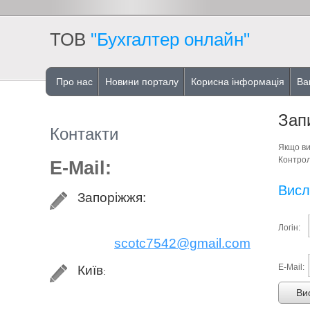
ТОВ
"Бухгалтер онлайн"
Про нас
Новини порталу
Корисна інформація
Ва
Зап
Контакти
Якщо ви
Контрол
E-Mail:
Висл
Запоріжжя:
Логін:
scotc7542@gmail.com
E-Mail:
Київ
:
Ви