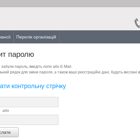
кансії
Перелік організацій
ит паролю
 забули пароль, введіть логін або E-Mail.
ьний рядок для зміни пароля, а також ваші реєстраційні дані, будуть вислані в
ати контрольну стрічку
або
слати