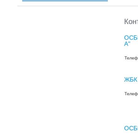
Кон
ОСББ
А"
Телеф
ЖБК 
Телеф
ОСББ