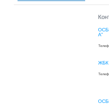
Кон
ОСББ
А"
Телеф
ЖБК 
Телеф
ОСББ