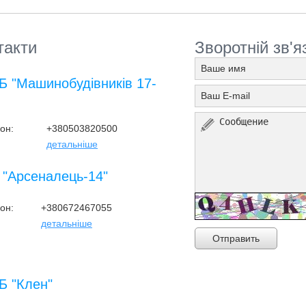
такти
Зворотній зв'я
 "Машинобудівників 17-
он:
+380503820500
детальніше
"Арсеналець-14"
он:
+380672467055
детальніше
Отправить
 "Клен"