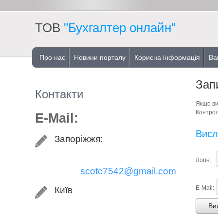
ТОВ
"Бухгалтер онлайн"
Про нас
Новини порталу
Корисна інформація
Ва
Зап
Контакти
Якщо ви
Контрол
E-Mail:
Висл
Запоріжжя:
Логін:
scotc7542@gmail.com
E-Mail:
Київ
:
Ви