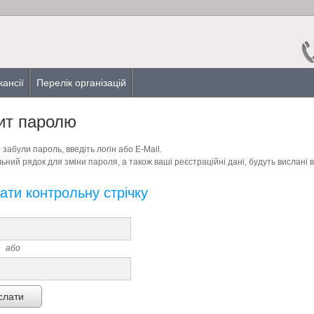
кансії
Перелік організацій
ит паролю
 забули пароль, введіть логін або E-Mail.
ьний рядок для зміни пароля, а також ваші реєстраційні дані, будуть вислані в
ати контрольну стрічку
або
слати