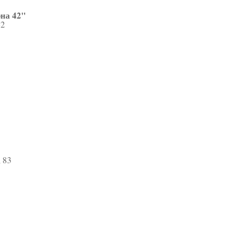
на 42"
2
 83