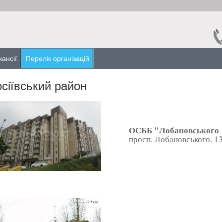
кансії
Перелік організацій
осіївський район
ОСББ "Лобановського
просп. Лобановського, 1