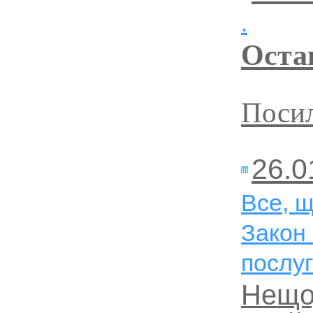
.
Оста
Посил
26.0
Все, щ
Закон
послуг
Нещо