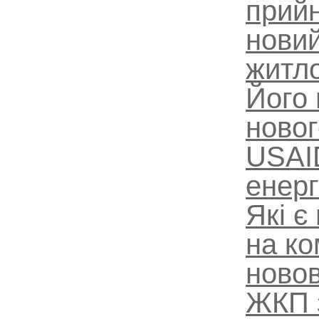
прийн
новий
житло
Його 
новог
USAI
енерг
Які є
на ко
новов
ЖКП з