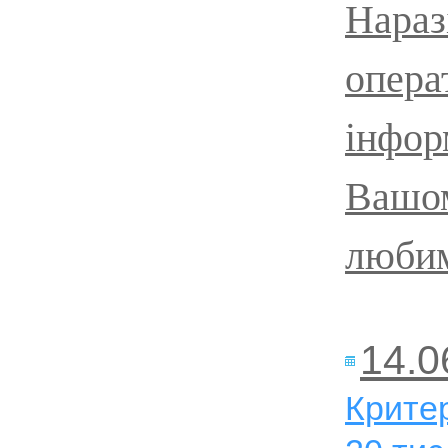
Нараз
опера
інформ
Вашом
любим
14.0
Критер