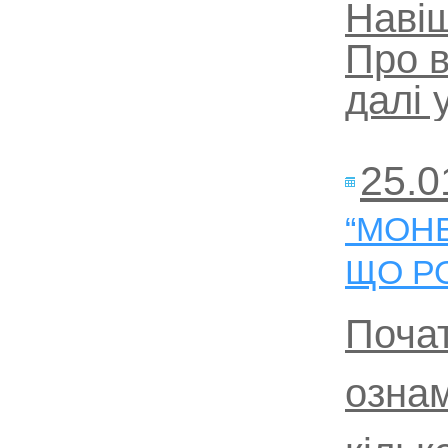
Навіщ
Про в
далі 
25.0
“МОНЕ
ЩО Р
Почат
озна