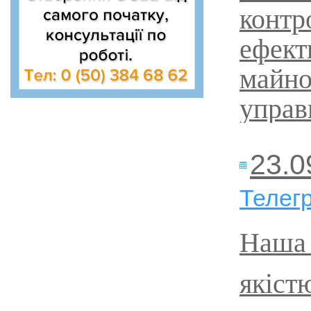
контр
ефект
майно
управ
23.0
Телег
Наша 
якіст