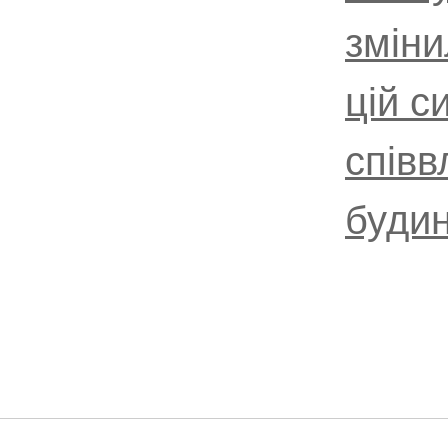
зміни
цій с
співв
будин