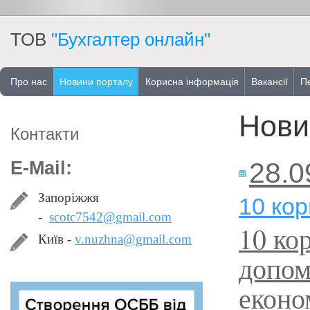
ТОВ
"Бухгалтер онлайн"
Про нас
Новини порталу
Корисна інформація
Вакансії
Пе
Нови
Контакти
28.0
E-Mail:
Запоріжжя
10 кор
-
scotc7542@gmail.com
10 ко
Київ -
v.nuzhna@gmail.com
допом
еконо