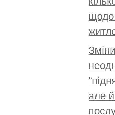
кільк
щодо 
житло
Зміни
неодн
“підн
але й
послу