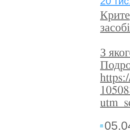
20 тис
Крите
засобі
З яко
Подро
https:
10508
utm_s
05.0